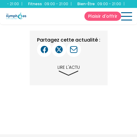
00 - 21:00
|
Fitness
:
09:00 - 21:00
|
Bien-Être
:
09:00 - 21:00
|
Bass
Plaisir d'offrir
Partagez cette actualité :
LIRE L'ACTU