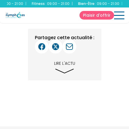
:00 - 21:00
|
Fitness
:
09:00 - 21:00
|
Bien-Être
:
09:00 - 21:00
|
Bas
Plaisir d'offrir
Partagez cette actualité :
LIRE L'ACTU