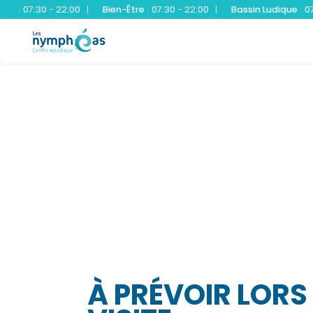
7:30 - 22:00
|
Bien-Être
:
07:30 - 22:00
|
Bassin Ludique
:
07:30 - 
À PRÉVOIR LORS