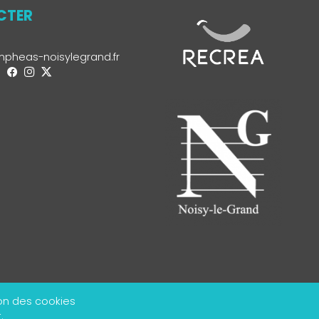
CTER
pheas-noisylegrand.fr
on des cookies
.