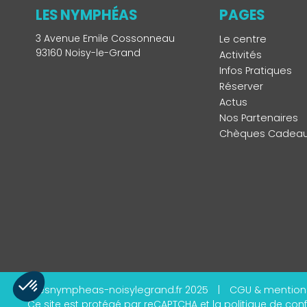
LES NYMPHÉAS
PAGES
3 Avenue Emile Cossonneau
Le centre
93160 Noisy-le-Grand
Activités
Infos Pratiques
Réserver
Actus
Nos Partenaires
Chèques Cadea
©lesnympheas-noisylegrand.fr 2025
|
CGU & mention
Ce site est protégé par reCAPTCHA et la
politique de conf