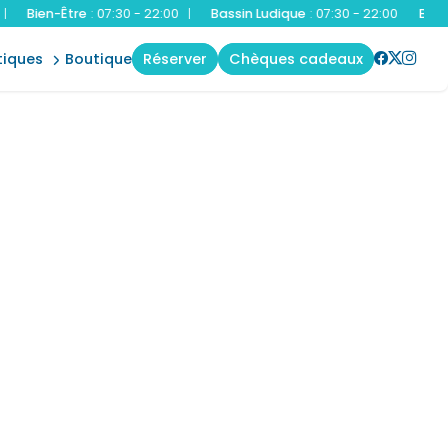
en-Être
:
07:30 - 22:00
|
Bassin Ludique
:
07:30 - 22:00
Bassin Spor
t
tiques
boutique
réserver
chèques cadeaux