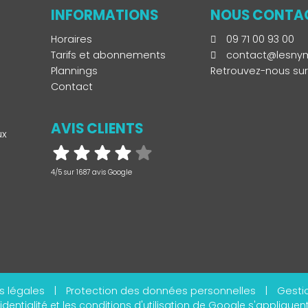
INFORMATIONS
NOUS CONTA
Horaires
09 71 00 93 00
Tarifs et abonnements
contact@lesnym
Plannings
Retrouvez-nous sur
Contact
AVIS CLIENTS
ux
4/5 sur 1687 avis Google
s légales
|
Protection des données personnelles
|
Gesti
identialité
et les
conditions d'utilisation
de Google s'appliquent