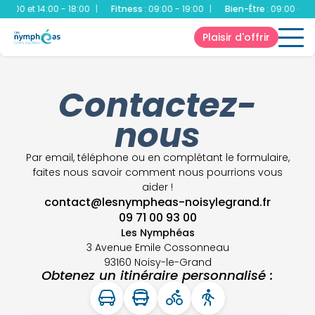
00 et 14:00 - 18:00
|
Fitness
:
09:00 - 19:00
|
Bien-Être
:
09:00 - 19:00
Plaisir d'offrir
Contactez-
nous
Par email, téléphone ou en complétant le formulaire,
faites nous savoir comment nous pourrions vous
aider !
contact@lesnympheas-noisylegrand.fr
09 71 00 93 00
Les Nymphéas
3 Avenue Emile Cossonneau
93160 Noisy-le-Grand
Obtenez un itinéraire personnalisé :